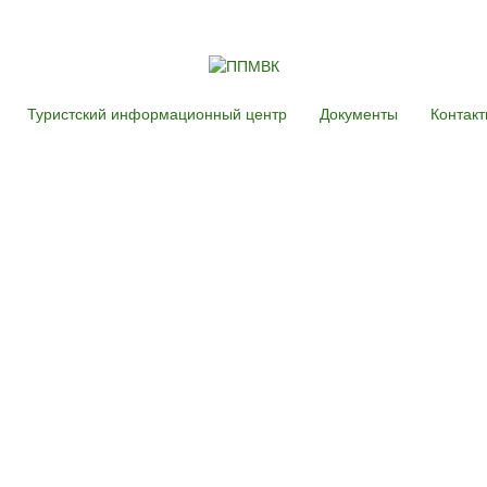
Туристский информационный центр
Документы
Контак
ком Посаде.
 Возможности для творческих команд г. Павловского