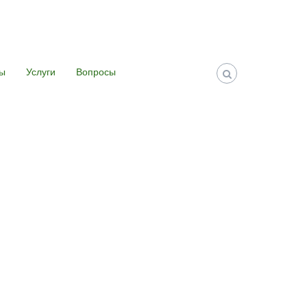
ты
Услуги
Вопросы
Главная
Новости
Версия сайта для слабовидящих
Купить билет в музей