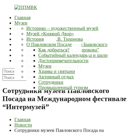
Перейти
к
Главная
содержимому
ППМВК
г.Павловский-
Музеи
Посад
Новости
Историко – художественный музей
Об учреждении
Музей «Княжий Двор»
Туристский информационный центр
Дом – музей В.В. Тихонова
История
Документы
Музей космонавта Валерия Быковского
Сотрудники
О Павловском Посаде
Контакты
Выставочный зал “Дом Широкова”
Наши награды
Чем заняться?
Как добраться?
Услуги
Музей истории русского платка и шали
Где поесть?
Событийный календарь
Вопросы
Где остановиться?
Достопримечательности
Экскурсионные маршруты
Музеи
Искать:
Мультимедиа
Храмы и святыни
Поиск
Искать:
Контакты
Активный отдых
Поиск
Фермы
Сотрудники
Промышленный туризм
Сотрудники музеев Павловского
Посада на Международном фестивале
“Интермузей”
Главная
Новости
Сотрудники музеев Павловского Посада на