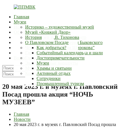
Перейти
к
Главная
содержимому
ППМВК
г.Павловский-
Музеи
Посад
Новости
Историко – художественный музей
Об учреждении
Музей «Княжий Двор»
Туристский информационный центр
Дом – музей В.В. Тихонова
История
Документы
Музей космонавта Валерия Быковского
Сотрудники
О Павловском Посаде
Контакты
Выставочный зал “Дом Широкова”
Наши награды
Чем заняться?
Как добраться?
Услуги
Музей истории русского платка и шали
Где поесть?
Событийный календарь
Вопросы
Где остановиться?
Достопримечательности
Экскурсионные маршруты
Музеи
Искать:
Мультимедиа
Храмы и святыни
Поиск
Искать:
Контакты
Активный отдых
Поиск
Фермы
Сотрудники
Промышленный туризм
20 мая 2023 г. в музеях г. Павловский
Посад прошла акция “НОЧЬ
МУЗЕЕВ”
Главная
Новости
20 мая 2023 г. в музеях г. Павловский Посад прошла