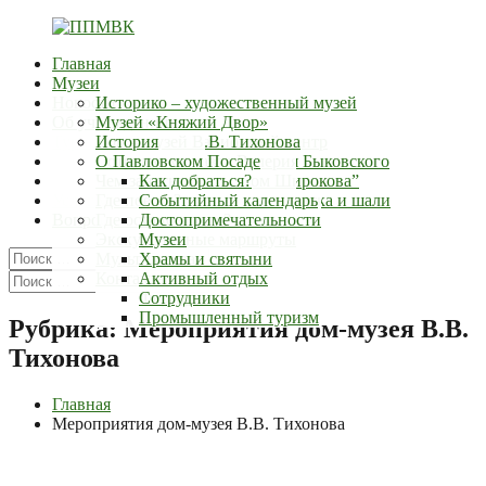
Перейти
к
Главная
содержимому
ППМВК
г.Павловский-
Музеи
Посад
Новости
Историко – художественный музей
Об учреждении
Музей «Княжий Двор»
Туристский информационный центр
Дом – музей В.В. Тихонова
История
Документы
Музей космонавта Валерия Быковского
Сотрудники
О Павловском Посаде
Контакты
Выставочный зал “Дом Широкова”
Наши награды
Чем заняться?
Как добраться?
Услуги
Музей истории русского платка и шали
Где поесть?
Событийный календарь
Вопросы
Где остановиться?
Достопримечательности
Экскурсионные маршруты
Музеи
Искать:
Мультимедиа
Храмы и святыни
Поиск
Искать:
Контакты
Активный отдых
Поиск
Фермы
Сотрудники
Промышленный туризм
Рубрика:
Мероприятия дом-музея В.В.
Тихонова
Главная
Мероприятия дом-музея В.В. Тихонова