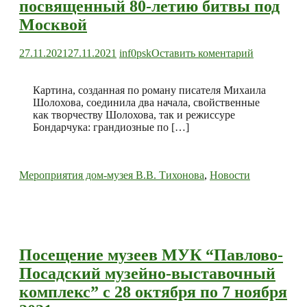
посвященный 80-летию битвы под
Москвой
к
27.11.2021
27.11.2021
inf0psk
Оставить коментарий
Кинолекто
по
фильму
Картина, созданная по роману писателя Михаила
“Они
Шолохова, соединила два начала, свойственные
сражались
как творчеству Шолохова, так и режиссуре
за
Бондарчука: грандиозные по […]
Родину”,
посвященн
80-
Мероприятия дом-музея В.В. Тихонова
,
Новости
летию
битвы
под
Москвой
Посещение музеев МУК “Павлово-
Посадский музейно-выставочный
комплекс” с 28 октября по 7 ноября