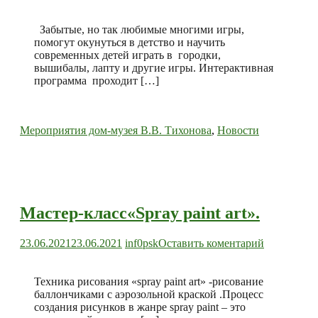
Интеракти
программа
«Путешест
Забытые, но так любимые многими игры,
в
помогут окунуться в детство и научить
детство».
современных детей играть в городки,
вышибалы, лапту и другие игры. Интерактивная
программа проходит […]
Мероприятия дом-музея В.В. Тихонова
,
Новости
Мастер-класс«Spray paint art».
к
23.06.2021
23.06.2021
inf0psk
Оставить коментарий
Мастер-
класс«Spra
paint
Техника рисования «spray paint art» -рисование
art».
баллончиками с аэрозольной краской .Процесс
создания рисунков в жанре spray paint – это