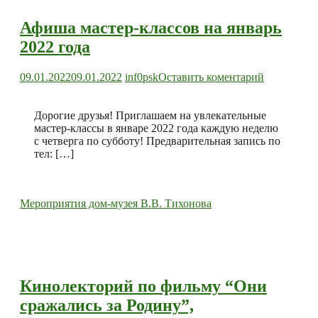
Афиша мастер-классов на январь
2022 года
к
09.01.2022
09.01.2022
inf0psk
Оставить коментарий
Афиша
мастер-
классов
Дорогие друзья! Приглашаем на увлекательные
на
мастер-классы в январе 2022 года каждую неделю
январь
с четверга по субботу! Предварительная запись по
2022
тел: […]
года
Мероприятия дом-музея В.В. Тихонова
Кинолекторий по фильму “Они
сражались за Родину”,