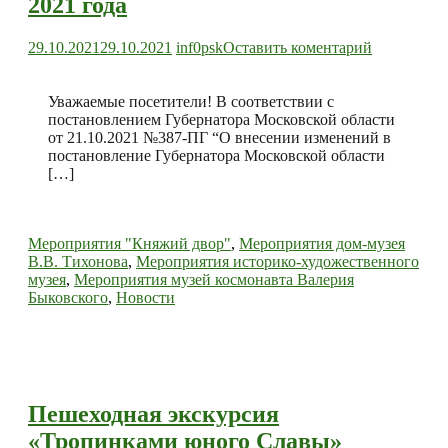
2021 года
к
29.10.2021
29.10.2021
inf0psk
Оставить коментарий
Посещени
музеев
МУК
Уважаемые посетители! В соответствии с
“Павлово-
постановлением Губернатора Московской области
Посадский
от 21.10.2021 №387-ПГ “О внесении изменений в
музейно-
постановление Губернатора Московской области
выставочн
[…]
комплекс”
с
28
Мероприятия "Княжий двор"
,
Мероприятия дом-музея
октября
В.В. Тихонова
,
Мероприятия историко-художественного
по
музея
,
Мероприятия музей космонавта Валерия
7
Быковского
,
Новости
ноября
2021
года
Пешеходная экскурсия
«Тропинками юного Славы»