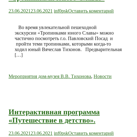
к
23.06.2021
23.06.2021
inf0psk
Оставить коментарий
Пешеходна
экскурсия
«Тропинка
Во время увлекательной пешеходной
юного
экскурсии «Тропинками юного Славы» можно
Славы»
частично посмотреть г.о. Павловский Посад и
пройти теми тропинками, которыми когда-то
ходил юный Вячеслав Тихонов. Предварительная
[…]
Мероприятия дом-музея В.В. Тихонова
,
Новости
Интерактивная программа
«Путешествие в детство».
к
23.06.2021
23.06.2021
inf0psk
Оставить коментарий