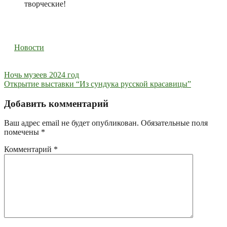
творческие!
Новости
Навигация
Ночь музеев 2024 год
Открытие выставки “Из сундука русской красавицы”
по
записям
Добавить комментарий
Ваш адрес email не будет опубликован.
Обязательные поля
помечены
*
Комментарий
*