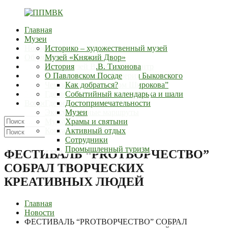
Перейти
к
Главная
содержимому
ППМВК
г.Павловский-
Музеи
Посад
Новости
Историко – художественный музей
Об учреждении
Музей «Княжий Двор»
Туристский информационный центр
Дом – музей В.В. Тихонова
История
Документы
Музей космонавта Валерия Быковского
Сотрудники
О Павловском Посаде
Контакты
Выставочный зал “Дом Широкова”
Наши награды
Чем заняться?
Как добраться?
Услуги
Музей истории русского платка и шали
Где поесть?
Событийный календарь
Вопросы
Где остановиться?
Достопримечательности
Экскурсионные маршруты
Музеи
Искать:
Мультимедиа
Храмы и святыни
Поиск
Искать:
Контакты
Активный отдых
Поиск
Фермы
Сотрудники
Промышленный туризм
ФЕСТИВАЛЬ “PROТВОРЧЕСТВО”
СОБРАЛ ТВОРЧЕСКИХ
КРЕАТИВНЫХ ЛЮДЕЙ
Главная
Новости
ФЕСТИВАЛЬ “PROТВОРЧЕСТВО” СОБРАЛ